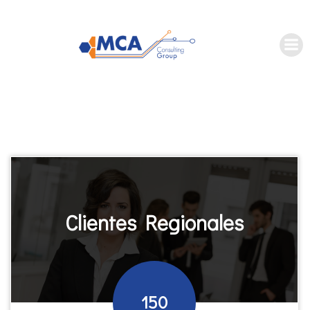
Saltar
al
contenido
Clientes Regionales
150