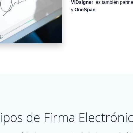
VIDsigner
es también partne
y
OneSpan.
ipos de Firma Electróni