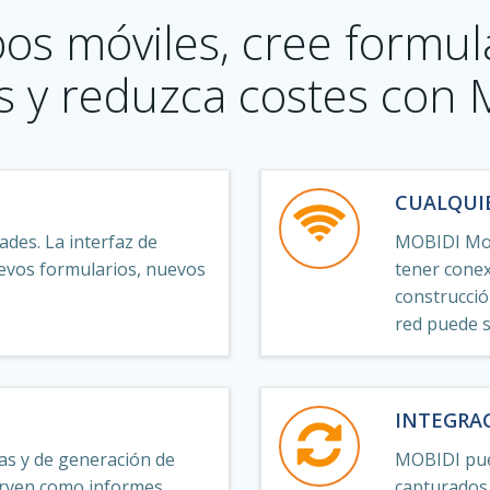
os móviles, cree formula
s y reduzca costes con 
CUALQUI
des. La interfaz de
MOBIDI Mobi
nuevos formularios, nuevos
tener conex
construcció
red puede s
INTEGRA
as y de generación de
MOBIDI pue
sirven como informes
capturados