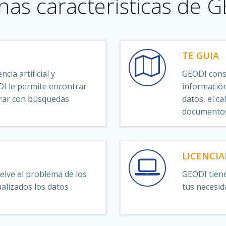
nas características de 
TE GUIA
cia artificial y
GEODI consu
DI le permite encontrar
información
rar con búsquedas
datos, el c
documento
LICENCI
elve el problema de los
GEODI tiene
lizados los datos
tus necesid