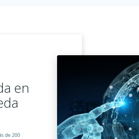
da en
eda
ás de 200